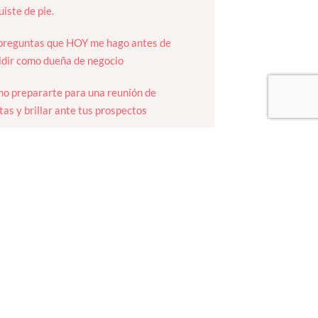
uiste de pie.
preguntas que HOY me hago antes de
idir como dueña de negocio
o prepararte para una reunión de
tas y brillar ante tus prospectos
 que te vivan, no solo que te vean: el
keting de Experiencias
 3 Errores Más Grandes como cabeza de
ocio
scríbete a nuestro
ewsletter